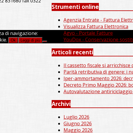
22 831680 fax 0322
Strumenti online
Agenzia Entrate - Fattura Elett
Visualizza Fattura Elettronica
Agyo - Portale Fatture
za di navigazione:
YouDox - Conservazione sostit
kie.
Ok
Leggi di più
Articoli recenti
Il cassetto fiscale si arricchisc
Parità retributiva di genere: i 
Iper-ammortamento 2026: decre
Decreto Primo Maggio 2026: bon
Autovalutazione antiriciclaggio
Archivi
Luglio 2026
Giugno 2026
Maggio 2026