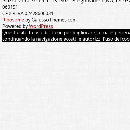
Piazza Mora e Gibin n. 13 28021 Borgomanero (NO) tel. 03
060151
CF e P.IVA 02428600031
Ribosome
by GalussoThemes.com
Powered by
WordPress
Questo sito fa uso di cookie per migliorare la tua esperien
continuando la navigazione accetti e autorizzi l'uso dei coo