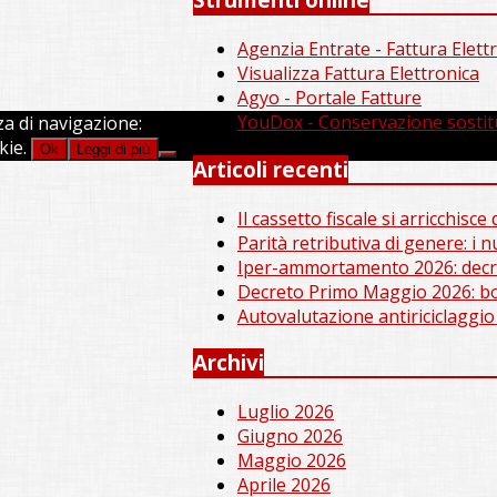
Agenzia Entrate - Fattura Elett
Visualizza Fattura Elettronica
Agyo - Portale Fatture
YouDox - Conservazione sostit
za di navigazione:
kie.
Ok
Leggi di più
Articoli recenti
Il cassetto fiscale si arricchisc
Parità retributiva di genere: i 
Iper-ammortamento 2026: decre
Decreto Primo Maggio 2026: bon
Autovalutazione antiriciclaggio
Archivi
Luglio 2026
Giugno 2026
Maggio 2026
Aprile 2026