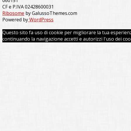
060151
CF e P.IVA 02428600031
Ribosome
by GalussoThemes.com
Powered by
WordPress
Questo sito fa uso di cookie per migliorare la tua esperien
continuando la navigazione accetti e autorizzi l'uso dei coo