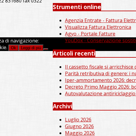
22 831680 fax 0322
Strumenti online
Agenzia Entrate - Fattura Elett
Visualizza Fattura Elettronica
Agyo - Portale Fatture
YouDox - Conservazione sostit
za di navigazione:
kie.
Ok
Leggi di più
Articoli recenti
Il cassetto fiscale si arricchisc
Parità retributiva di genere: i 
Iper-ammortamento 2026: decre
Decreto Primo Maggio 2026: bon
Autovalutazione antiriciclaggio
Archivi
Luglio 2026
Giugno 2026
Maggio 2026