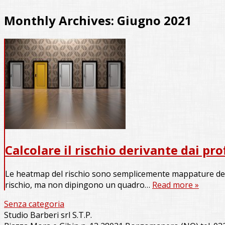
Monthly Archives:
Giugno 2021
Calcolare il rischio derivante dai prof
Le heatmap del rischio sono semplicemente mappature dell’e
rischio, ma non dipingono un quadro…
Read more »
Senza categoria
Studio Barberi srl S.T.P.