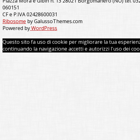
Piazza Mora e Gibin n. 13 28021 Borgomanero (NO) tel. 03
060151
CF e P.IVA 02428600031
Ribosome
by GalussoThemes.com
Powered by
WordPress
Questo sito fa uso di cookie per migliorare la tua esperien
continuando la navigazione accetti e autorizzi l'uso dei coo