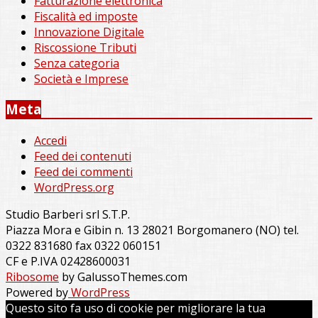
Fatturazione elettronica
Fiscalità ed imposte
Innovazione Digitale
Riscossione Tributi
Senza categoria
Società e Imprese
Meta
Accedi
Feed dei contenuti
Feed dei commenti
WordPress.org
Studio Barberi srl S.T.P.
Piazza Mora e Gibin n. 13 28021 Borgomanero (NO) tel.
0322 831680 fax 0322 060151
CF e P.IVA 02428600031
Ribosome
by GalussoThemes.com
Powered by
WordPress
Questo sito fa uso di cookie per migliorare la tua