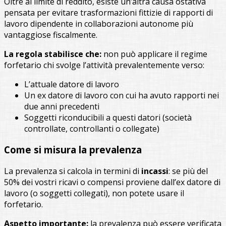
Oltre al limite di reddito, esiste un’altra causa ostativa
pensata per evitare trasformazioni fittizie di rapporti di
lavoro dipendente in collaborazioni autonome più
vantaggiose fiscalmente.
La regola stabilisce che:
non può applicare il regime
forfetario chi svolge l’attività prevalentemente verso:
L’attuale datore di lavoro
Un ex datore di lavoro con cui ha avuto rapporti nei
due anni precedenti
Soggetti riconducibili a questi datori (società
controllate, controllanti o collegate)
Come si misura la prevalenza
La prevalenza si calcola in termini di
incassi
: se più del
50% dei vostri ricavi o compensi proviene dall’ex datore di
lavoro (o soggetti collegati), non potete usare il
forfetario.
Aspetto importante:
la prevalenza può essere verificata