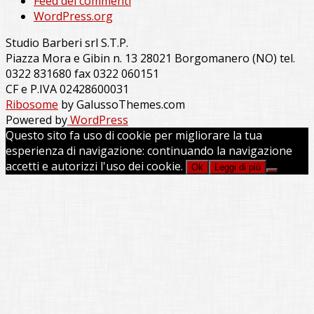
Feed dei commenti
WordPress.org
Studio Barberi srl S.T.P.
Piazza Mora e Gibin n. 13 28021 Borgomanero (NO) tel.
0322 831680 fax 0322 060151
CF e P.IVA 02428600031
Ribosome
by GalussoThemes.com
Powered by
WordPress
Questo sito fa uso di cookie per migliorare la tua
esperienza di navigazione: continuando la navigazione
accetti e autorizzi l'uso dei cookie.
Ok
Leggi di più