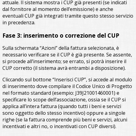
attuale. Il sistema mostra i CUP già presenti (se indicati
dal fornitore al momento dell’emissione) e anche
eventuali CUP già integrati tramite questo stesso servizio
in precedenza.
Fase 3: inserimento o correzione del CUP
Sulla schermata “Azioni” della fattura selezionata, è
necessario verificare se il CUP è già presente. Se assente,
si procede all’inserimento; se errato, si potrà inserire il
CUP corretto (il sistema avrà entrambi a disposizione).
Cliccando sul bottone “Inserisci CUP”, si accede al modulo
di inserimento dove compilare il Codice Unico di Progetto
nel formato standard (esempio: J39J21001460001) e
specificare lo scope dell’associazione, ossia se il CUP si
applica all’intera fattura (quando tutti i beni e servizi
sono oggetto dello stesso incentivo) oppure a singole
righe (se la fattura comprende più beni e servizi, alcuni
incentivati e altri no, o incentivati con CUP diversi).