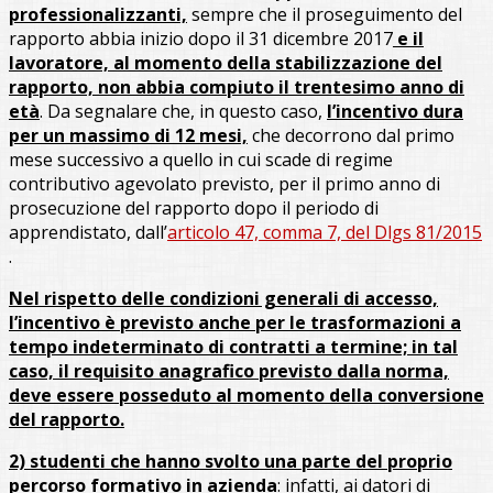
professionalizzanti,
sempre che il proseguimento del
rapporto abbia inizio dopo il 31 dicembre 2017
e il
lavoratore, al
momento della stabilizzazione del
rapporto, non abbia compiuto il trentesimo anno di
età
. Da segnalare che, in questo caso,
l’incentivo dura
per un massimo di 12 mesi,
che decorrono dal primo
mese successivo a quello in cui scade di regime
contributivo agevolato previsto, per il primo anno di
prosecuzione del rapporto dopo il periodo di
apprendistato, dall’
articolo 47, comma 7, del Dlgs 81/2015
.
Nel rispetto delle condizioni generali di accesso,
l’incentivo è previsto anche per le trasformazioni a
tempo indeterminato di contratti a termine; in tal
caso, il requisito anagrafico previsto dalla norma,
deve essere posseduto al momento della conversione
del rapporto.
2) studenti che hanno svolto una parte del proprio
percorso formativo in azienda
: infatti, ai datori di