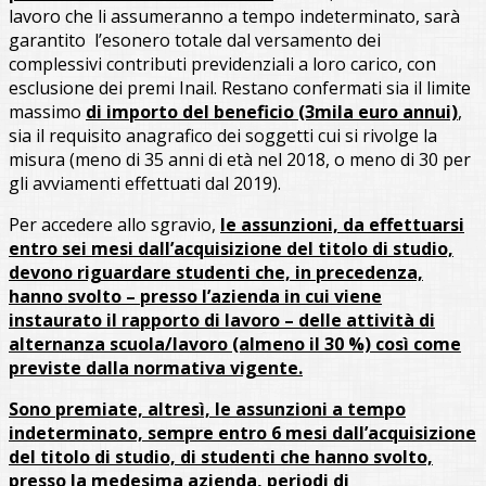
lavoro che li assumeranno a tempo indeterminato, sarà
garantito l’esonero totale dal versamento dei
complessivi contributi previdenziali a loro carico, con
esclusione dei premi Inail. Restano confermati sia il limite
massimo
di importo del beneficio (3mila euro annui)
,
sia il requisito anagrafico dei soggetti cui si rivolge la
misura (meno di 35 anni di età nel 2018, o meno di 30 per
gli avviamenti effettuati dal 2019).
Per accedere allo sgravio,
le assunzioni, da effettuarsi
entro sei mesi dall’acquisizione del titolo di studio,
devono riguardare studenti che, in precedenza,
hanno svolto – presso l’azienda in cui viene
instaurato il rapporto di lavoro – delle attività di
alternanza scuola/lavoro (almeno il 30 %) così come
previste dalla normativa vigente.
Sono premiate, altresì, le assunzioni a tempo
indeterminato, sempre entro 6 mesi dall’acquisizione
del titolo di studio, di studenti che hanno svolto,
presso la medesima azienda, periodi di